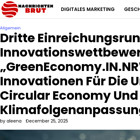
Skip
DIGITALES MARKETING
GESC
to
content
Allgemein
Dritte Einreichungsru
Innovationswettbewe
„GreenEconomy.IN.NR
Innovationen Für Die 
Circular Economy Und 
Klimafolgenanpassun
by aleena
December 25, 2025