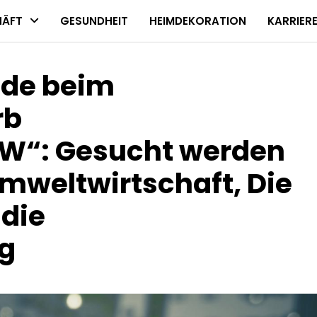
HÄFT
GESUNDHEIT
HEIMDEKORATION
KARRIER
nde beim
rb
W“: Gesucht werden
Umweltwirtschaft, Die
die
g