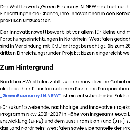
Der Wettbewerb ‚Green Economy.IN‘.NRW eröffnet noch
Einrichtungen die Chance, ihre Innovationen in den Bere
praktisch umzusetzen.
Der Innovationswettbewerb ist vor allem für kleine und
Forschungseinrichtungen in Nordrhein-Westfalen gedac
sind in Verbindung mit KMU antragsberechtigt. Bis zum
dritten Einreichungsrunder Projektskizzen eingereicht we
Zum Hintergrund
Nordrhein-Westfalen zählt zu den innovativsten Gebieten d
ökologischen Transformation im Sinne des Europäische
„GreenEconomy.IN.NRW“
ist ein entscheidender Faktor 
Für zukunftsweisende, nachhaltige und innovative Proje
Programm NRW 2021-2027 in Höhe von insgesamt etwa 1,9
Entwicklung (EFRE) und dem Just Transition Fund (JTF) zu
das Land Nordrhein-Westfalen sowie Eigenanteile der Pr