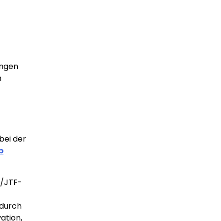
ungen
n
bei der
b
E/JTF-
 durch
ation,