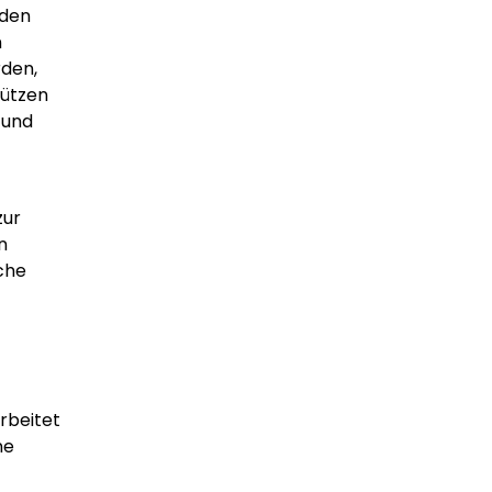
iden
n
rden,
hützen
 und
zur
n
che
rbeitet
ne