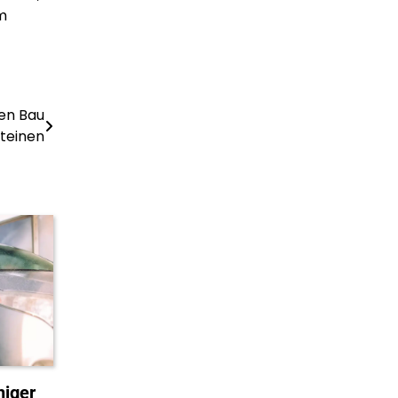
em
den Bau
steinen
niger