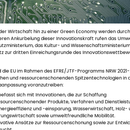
 der Wirtschaft hin zu einer Green Economy werden durc
eren Ankurbelung dieser Innovationskraft rufen das Umw
utzministerium, das Kultur- und Wissenschaftsministeriu
tz zur dritten Einreichungsrunde des Innovationswettbe
nd die EU im Rahmen des EFRE/JTF-Programms NRW 2021-
hen und ressourcenschonenden Spitzentechnologien in 
aanpassung voranzutreiben:
sst sich mit Innovationen, die zur Schaffung
ssourcenschonender Produkte, Verfahren und Dienstleis
nergieeffizienz und -einsparung, Wasserwirtschaft, Holz-
rungswirtschaft sowie umweltfreundliche Mobilität.
vative Ansätze zur Ressourcenschonung sowie zur Entwi
sucht.