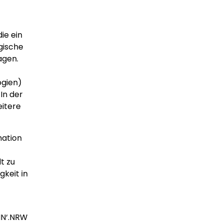
ie ein
gische
agen.
ogien)
In der
eitere
mation
t zu
keit in
IN‘.NRW