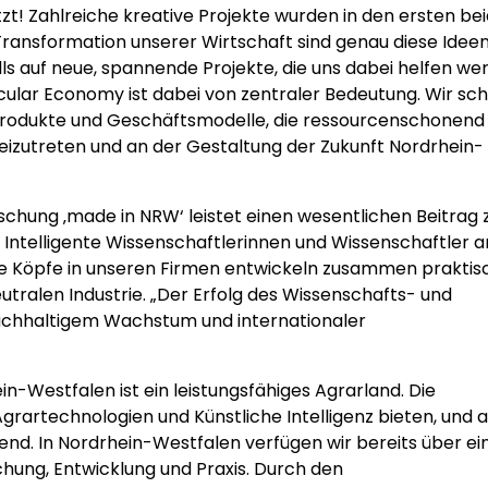
zt! Zahlreiche kreative Projekte wurden in den ersten be
 Transformation unserer Wirtschaft sind genau diese Idee
ls auf neue, spannende Projekte, die uns dabei helfen we
cular Economy ist dabei von zentraler Bedeutung. Wir sc
Produkte und Geschäftsmodelle, die ressourcenschonend
 beizutreten und an der Gestaltung der Zukunft Nordrhein-
schung ‚made in NRW‘ leistet einen wesentlichen Beitrag 
Intelligente Wissenschaftlerinnen und Wissenschaftler a
ve Köpfe in unseren Firmen entwickeln zusammen praktis
tralen Industrie. „Der Erfolg des Wissenschafts- und
achhaltigem Wachstum und internationaler
n-Westfalen ist ein leistungsfähiges Agrarland. Die
grartechnologien und Künstliche Intelligenz bieten, und a
d. In Nordrhein-Westfalen verfügen wir bereits über ei
schung, Entwicklung und Praxis. Durch den