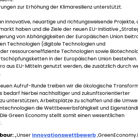
ngen zur Erhöhung der Klimaresilienz unterstützt.
 innovative, neuartige und richtungsweisende Projekte, d
markt haben und die Ziele der neuen EU-Initiative „Strate
ngerung von Abhängigkeiten der Europäischen Union beitr
schen Technologien (digitale Technologien und
der ressourceneffiziente Technologien sowie Biotechnol
rtschöpfungsketten in der Europäischen Union bestehen. 
ro aus EU-Mitteln genutzt werden, die zusätzlich durch w
.
euen Aufruf-Runde treiben wir die ökologische Transfor
 bedarf hierbei nachhaltiger und zukunftsorientierter
 zu unterstützen, Arbeitsplätze zu schaffen und die Umwel
ntechnologien die Wettbewerbsfähigkeit und Eigenständig
 Die Green Economy stellt somit einen wesentlichen
.
baur:
„Unser
Innovationswettbewerb
‚GreenEconomy.