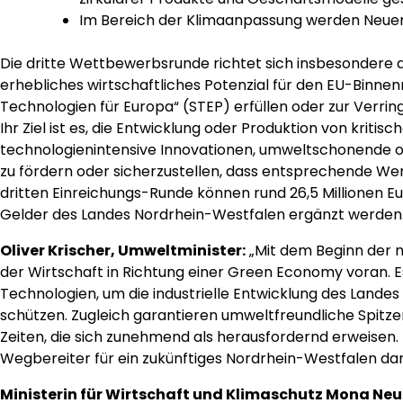
Im Bereich der Klimaanpassung werden Neueru
Die dritte Wettbewerbsrunde richtet sich insbesondere an
erhebliches wirtschaftliches Potenzial für den EU-Binnen
Technologien für Europa“ (STEP) erfüllen oder zur Verri
Ihr Ziel ist es, die Entwicklung oder Produktion von kriti
technologienintensive Innovationen, umweltschonende o
zu fördern oder sicherzustellen, dass entsprechende We
dritten Einreichungs-Runde können rund 26,5 Millionen Eu
Gelder des Landes Nordrhein-Westfalen ergänzt werden
Oliver Krischer, Umweltminister:
„Mit dem Beginn der n
der Wirtschaft in Richtung einer Green Economy voran. Es
Technologien, um die industrielle Entwicklung des Landes
schützen. Zugleich garantieren umweltfreundliche Spitze
Zeiten, die sich zunehmend als herausfordernd erweisen.
Wegbereiter für ein zukünftiges Nordrhein-Westfalen dar
Ministerin für Wirtschaft und Klimaschutz Mona Neu