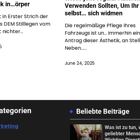
k in…örper
Verwenden Sollten, Um Ihr
selbst… sich widmen
 in Erster Strich der
es DEM Stilllegen vom
Die regelmäßige Pflege Ihres
t nichter…
Fahrzeugs ist un… immerhin ei
Antrag dieser Ästhetik, an Stel
5
Neben……
June 24, 2025
ategorien
Beliebte Beiträge
rketing
Was ist zu tun,
geliebter Mensc
Wichtige Dienst