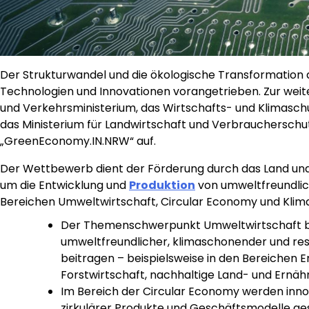
Der Strukturwandel und die ökologische Transformation
Technologien und Innovationen vorangetrieben. Zur weit
und Verkehrsministerium, das Wirtschafts- und Klimasch
das Ministerium für Landwirtschaft und Verbraucherschu
„GreenEconomy.IN.NRW“ auf.
Der Wettbewerb dient der Förderung durch das Land u
um die Entwicklung und
Produktion
von umweltfreundlic
Bereichen Umweltwirtschaft, Circular Economy und Klim
Der Themenschwerpunkt Umweltwirtschaft befa
umweltfreundlicher, klimaschonender und re
beitragen – beispielsweise in den Bereichen E
Forstwirtschaft, nachhaltige Land- und Ernäh
Im Bereich der Circular Economy werden inno
zirkulärer Produkte und Geschäftsmodelle ge