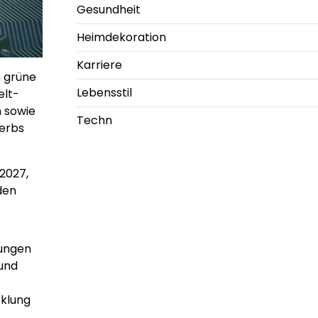
Gesundheit
Heimdekoration
Karriere
h grüne
Lebensstil
elt-
m sowie
Techn
werbs
2027,
den
tungen
 und
cklung