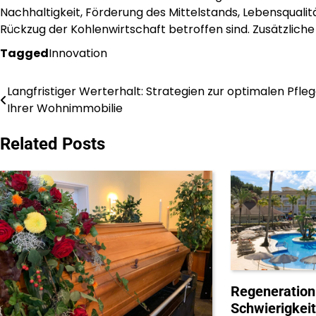
Nachhaltigkeit, Förderung des Mittelstands, Lebensqualit
Rückzug der Kohlenwirtschaft betroffen sind. Zusätzlich
Tagged
Innovation
Langfristiger Werterhalt: Strategien zur optimalen Pfle
Post
Ihrer Wohnimmobilie
navigation
Related Posts
Regeneration 
Schwierigkeit